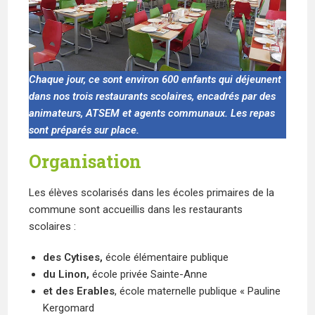
Chaque jour, ce sont environ 600 enfants qui déjeunent
dans nos trois restaurants scolaires, encadrés par des
animateurs, ATSEM et agents communaux. Les repas
sont préparés sur place.
Organisation
Les élèves scolarisés dans les écoles primaires de la
commune sont accueillis dans les restaurants
scolaires :
des Cytises,
école élémentaire publique
du Linon,
école privée Sainte-Anne
et des Erables
, école maternelle publique « Pauline
Kergomard