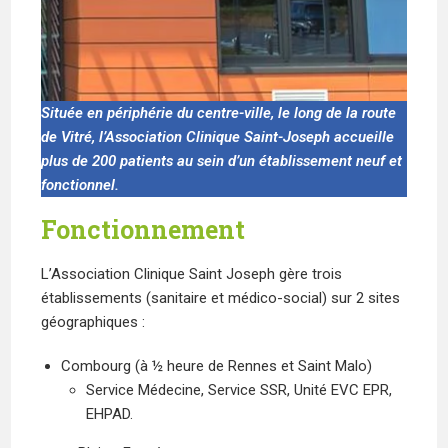
Située en périphérie du centre-ville, le long de la route
de Vitré,
l’Association
C
linique Saint-Joseph accueille
plus de 200 patients au sein d’un établissement neuf et
fonctionnel.
Fonctionnement
L’Association Clinique Saint Joseph gère trois
établissements (sanitaire et médico-social) sur 2 sites
géographiques :
Combourg (à ½ heure de Rennes et Saint Malo)
Service Médecine, Service SSR, Unité EVC EPR,
EHPAD.