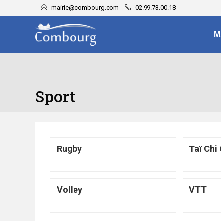
mairie@combourg.com
02.99.73.00.18
M
Sport
Rugby
Taï Chi
Volley
VTT