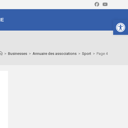
Ouv
NE
>
Businesses
>
Annuaire des associations
>
Sport
>
Page 4