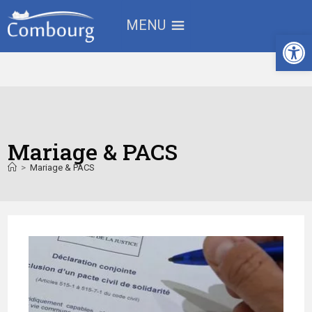
MENU
Ouv
Mariage & PACS
>
Mariage & PACS