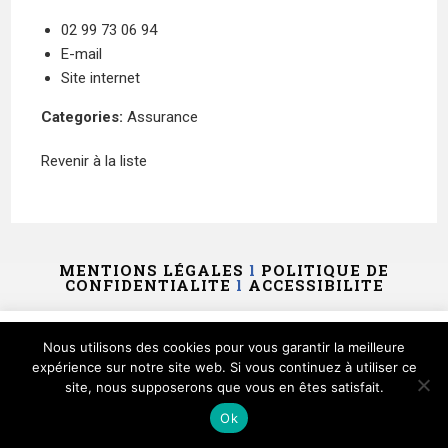
02 99 73 06 94
E-mail
Site internet
Categories:
Assurance
Revenir à la liste
MENTIONS LÉGALES
l
POLITIQUE DE
CONFIDENTIALITE
l
ACCESSIBILITE
Ce site utilise des cookies et vous donne le contrôle sur
Nous utilisons des cookies pour vous garantir la meilleure
ceux que vous souhaitez activer
expérience sur notre site web. Si vous continuez à utiliser ce
site, nous supposerons que vous en êtes satisfait.
Tout accepter
Tout refuser
Personnaliser
Ok