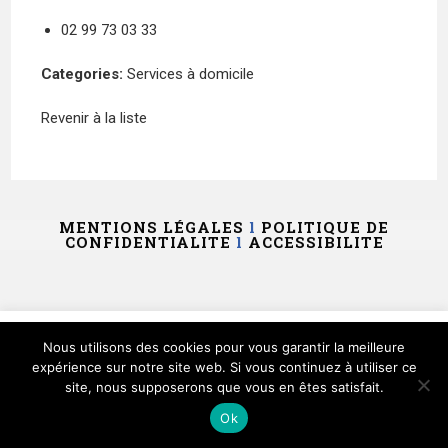
02 99 73 03 33
Categories:
Services à domicile
Revenir à la liste
MENTIONS LÉGALES
l
POLITIQUE DE
CONFIDENTIALITE
l
ACCESSIBILITE
Ce site utilise des cookies et vous donne le contrôle sur
Nous utilisons des cookies pour vous garantir la meilleure
ceux que vous souhaitez activer
expérience sur notre site web. Si vous continuez à utiliser ce
site, nous supposerons que vous en êtes satisfait.
Tout accepter
Tout refuser
Personnaliser
Ok