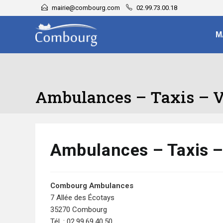
mairie@combourg.com
02.99.73.00.18
M
Ambulances – Taxis – 
Ambulances – Taxis 
Combourg Ambulances
7 Allée des Écotays
35270 Combourg
Tél. : 02.99.69.40.50