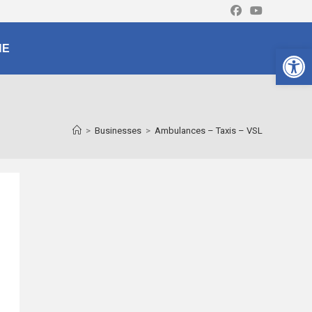
Ouv
NE
>
Businesses
>
Ambulances – Taxis – VSL