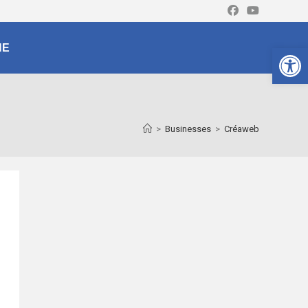
Ouv
NE
>
Businesses
>
Créaweb