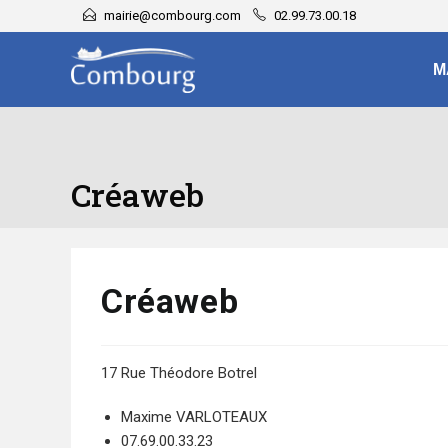
mairie@combourg.com
02.99.73.00.18
M
Créaweb
Créaweb
17 Rue Théodore Botrel
Maxime VARLOTEAUX
07.69.00.33.23