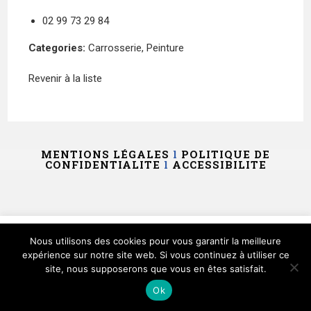
02 99 73 29 84
Categories:
Carrosserie
,
Peinture
Revenir à la liste
MENTIONS LÉGALES
l
POLITIQUE DE
CONFIDENTIALITE
l
ACCESSIBILITE
Ce site utilise des cookies et vous donne le contrôle sur
Nous utilisons des cookies pour vous garantir la meilleure
ceux que vous souhaitez activer
expérience sur notre site web. Si vous continuez à utiliser ce
site, nous supposerons que vous en êtes satisfait.
Tout accepter
Tout refuser
Personnaliser
Ok