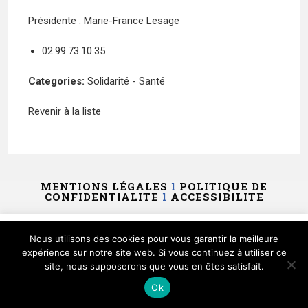
Présidente : Marie-France Lesage
02.99.73.10.35
Categories:
Solidarité - Santé
Revenir à la liste
MENTIONS LÉGALES
l
POLITIQUE DE
CONFIDENTIALITE
l
ACCESSIBILITE
Ce site utilise des cookies et vous donne le contrôle sur
Nous utilisons des cookies pour vous garantir la meilleure
ceux que vous souhaitez activer
expérience sur notre site web. Si vous continuez à utiliser ce
site, nous supposerons que vous en êtes satisfait.
Tout accepter
Tout refuser
Personnaliser
Ok