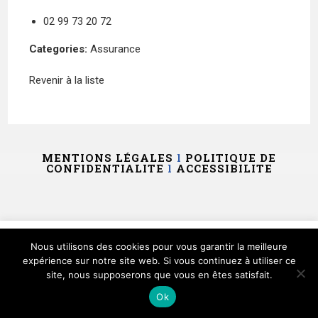
02 99 73 20 72
Categories:
Assurance
Revenir à la liste
MENTIONS LÉGALES
l
POLITIQUE DE
CONFIDENTIALITE
l
ACCESSIBILITE
Ce site utilise des cookies et vous donne le contrôle sur
Nous utilisons des cookies pour vous garantir la meilleure
ceux que vous souhaitez activer
expérience sur notre site web. Si vous continuez à utiliser ce
site, nous supposerons que vous en êtes satisfait.
Tout accepter
Tout refuser
Personnaliser
Ok