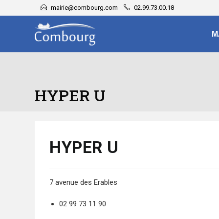
mairie@combourg.com
02.99.73.00.18
M
HYPER U
HYPER U
7 avenue des Erables
02 99 73 11 90