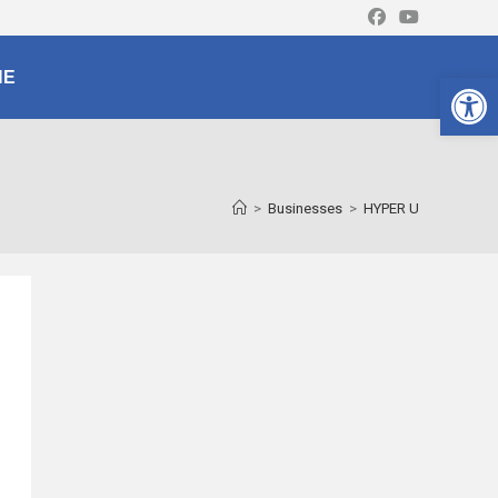
Ouv
NE
>
Businesses
>
HYPER U