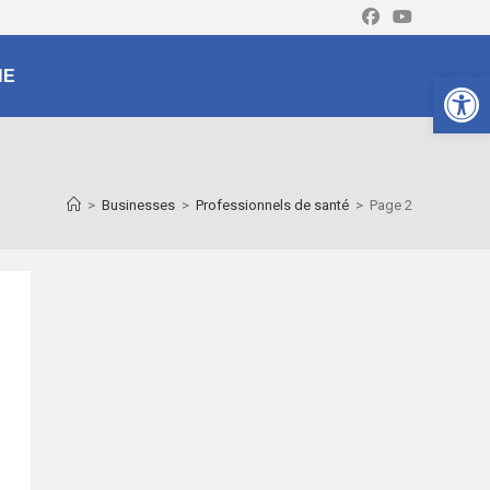
Ouv
NE
>
Businesses
>
Professionnels de santé
>
Page 2