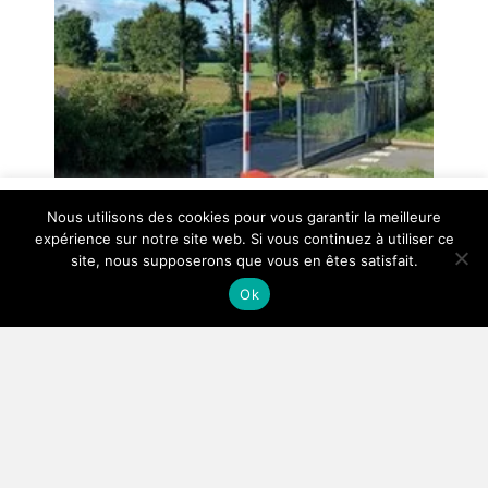
Ce site utilise des cookies et vous donne le contrôle sur
Nous utilisons des cookies pour vous garantir la meilleure
ceux que vous souhaitez activer
expérience sur notre site web. Si vous continuez à utiliser ce
site, nous supposerons que vous en êtes satisfait.
Tout accepter
Tout refuser
Personnaliser
Ok
Contrôle d’accès en déchèterie
18 septembre 2025