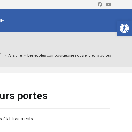
Ouv
NE
>
A la une
>
Les écoles combourgeoises ouvrent leurs portes
urs portes
rs établissements.